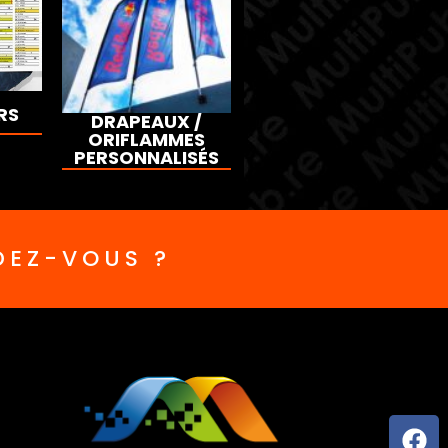
RS
DRAPEAUX /
ORIFLAMMES
PERSONNALISÉS
DEZ-VOUS ?
Fa
In
En