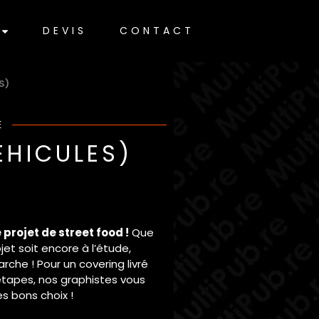
DEVIS
CONTACT
S)
E
ÉHICULES)
rojet de street food !
Que
jet soit encore à l’étude,
rche ! Pour un covering livré
étapes, nos graphistes vous
es bons choix !