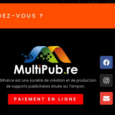
DEZ-VOUS ?
Fa
In
En
ltiPub.re est une société de création et de production
de supports publicitaires située au Tampon.
PAIEMENT EN LIGNE