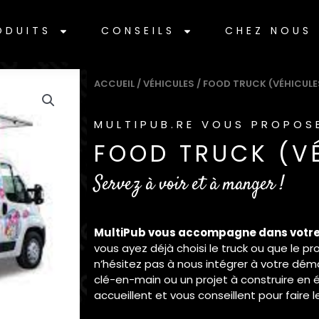
ODUITS
CONSEILS
CHEZ NOUS
ACCUEIL
/
VÉHICULES
/ FOOD TRUCK (VÉHICULE
MULTIPUB.RE VOUS PROPOS
FOOD TRUCK (V
Servez à voir et à manger !
MultiPub vous accompagne dans votre p
vous ayez déjà choisi le truck ou que le pro
n’hésitez pas à nous intégrer à votre déma
clé-en-main ou un projet à construire en 
accueillent et vous conseillent pour faire l