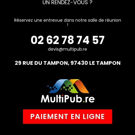
UN RENDEZ-VOUS ?
Réservez une entrevue dans notre salle de réunion
!
02 62 78 74 57
devis@multipub.re
29 RUE DU TAMPON, 97430 LE TAMPON
PAIEMENT EN LIGNE
F
I
E