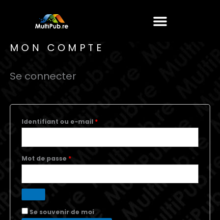
Aller
Obligatoire
Obligatoire
au
contenu
MON COMPTE
Se connecter
Identifiant ou e-mail
*
Mot de passe
*
Se souvenir de moi